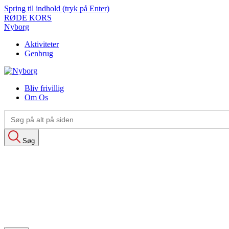
Spring til indhold (tryk på Enter)
RØDE KORS
Nyborg
Aktiviteter
Genbrug
Bliv frivillig
Om Os
Search
for:
Søg
Search
for:
Aktiviteter
Genbrug
Bliv frivillig
Om Os